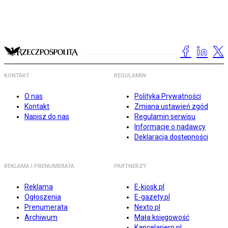
KONTAKT
REGULAMIN
O nas
Polityka Prywatności
Kontakt
Zmiana ustawień zgód
Napisz do nas
Regulamin serwisu
Informacje o nadawcy
Deklaracja dostępności
REKLAMA I PRENUMERATA
PARTNERZY
Reklama
E-kiosk.pl
Ogłoszenia
E-gazety.pl
Prenumerata
Nexto.pl
Archiwum
Mała księgowość
Kancelarierp.pl