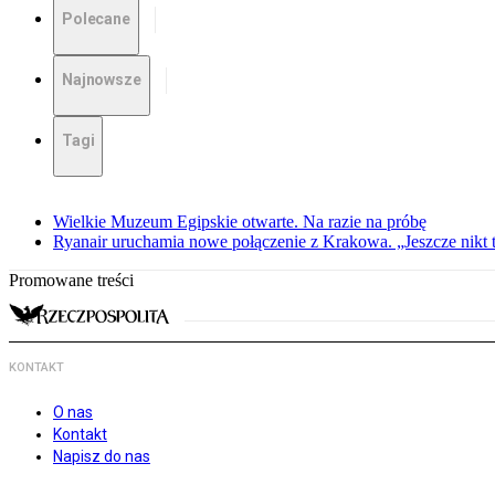
Polecane
Najnowsze
Tagi
Wielkie Muzeum Egipskie otwarte. Na razie na próbę
Ryanair uruchamia nowe połączenie z Krakowa. „Jeszcze nikt t
Promowane treści
KONTAKT
O nas
Kontakt
Napisz do nas