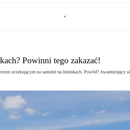
skach? Powinni tego zakazać!
om oczekującym na samolot na lotniskach. Powód? Awanturujący się po