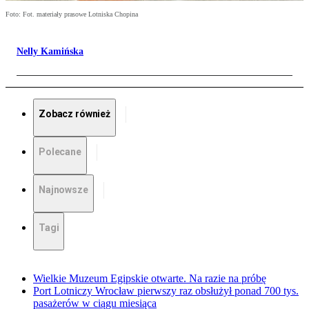
Foto: Fot. materiały prasowe Lotniska Chopina
Nelly Kamińska
Zobacz również
Polecane
Najnowsze
Tagi
Wielkie Muzeum Egipskie otwarte. Na razie na próbę
Port Lotniczy Wrocław pierwszy raz obsłużył ponad 700 tys.
pasażerów w ciągu miesiąca