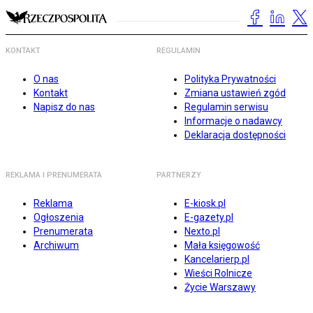
KONTAKT
REGULAMIN
O nas
Polityka Prywatności
Kontakt
Zmiana ustawień zgód
Napisz do nas
Regulamin serwisu
Informacje o nadawcy
Deklaracja dostępności
REKLAMA I PRENUMERATA
PARTNERZY
Reklama
E-kiosk.pl
Ogłoszenia
E-gazety.pl
Prenumerata
Nexto.pl
Archiwum
Mała księgowość
Kancelarierp.pl
Wieści Rolnicze
Życie Warszawy