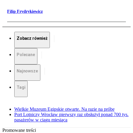
Filip Frydrykiewicz
Zobacz również
Polecane
Najnowsze
Tagi
Wielkie Muzeum Egipskie otwarte. Na razie na próbę
Port Lotniczy Wrocław pierwszy raz obsłużył ponad 700 tys.
pasażerów w ciągu miesiąca
Promowane treści