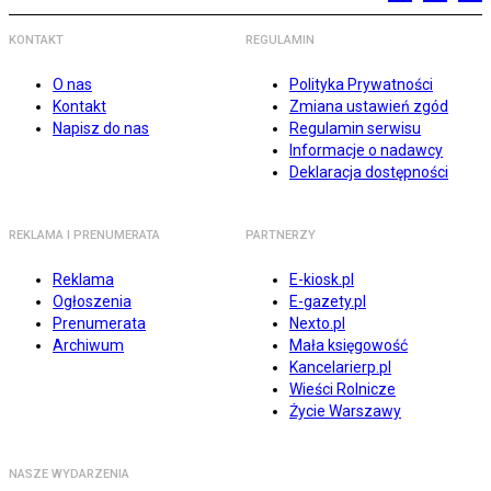
KONTAKT
REGULAMIN
O nas
Polityka Prywatności
Kontakt
Zmiana ustawień zgód
Napisz do nas
Regulamin serwisu
Informacje o nadawcy
Deklaracja dostępności
REKLAMA I PRENUMERATA
PARTNERZY
Reklama
E-kiosk.pl
Ogłoszenia
E-gazety.pl
Prenumerata
Nexto.pl
Archiwum
Mała księgowość
Kancelarierp.pl
Wieści Rolnicze
Życie Warszawy
NASZE WYDARZENIA