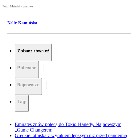
Foto: Materiały prasowe
Nelly Kamińska
Zobacz również
Polecane
Najnowsze
Tagi
Emirates znów polecą do Tokio-Hanedy. Najnowszym
„Game Changerem”
Greckie lotniska z wynikiem lepszym niż przed pandemią