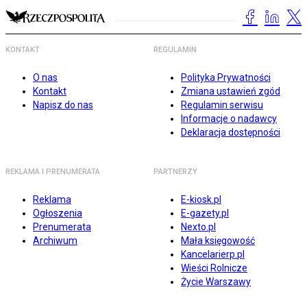
KONTAKT
REGULAMIN
O nas
Polityka Prywatności
Kontakt
Zmiana ustawień zgód
Napisz do nas
Regulamin serwisu
Informacje o nadawcy
Deklaracja dostępności
REKLAMA I PRENUMERATA
PARTNERZY
Reklama
E-kiosk.pl
Ogłoszenia
E-gazety.pl
Prenumerata
Nexto.pl
Archiwum
Mała księgowość
Kancelarierp.pl
Wieści Rolnicze
Życie Warszawy