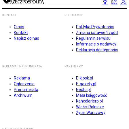
KONTAKT
REGULAMIN
O nas
Polityka Prywatności
Kontakt
Zmiana ustawień zgód
Napisz do nas
Regulamin serwisu
Informacje o nadawcy
Deklaracja dostępności
REKLAMA I PRENUMERATA
PARTNERZY
Reklama
E-kiosk.pl
Ogłoszenia
E-gazety.pl
Prenumerata
Nexto.pl
Archiwum
Mała księgowość
Kancelarierp.pl
Wieści Rolnicze
Życie Warszawy