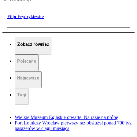
Foto: Piotr Adamczxyk
Filip Frydrykiewicz
Zobacz również
Polecane
Najnowsze
Tagi
Wielkie Muzeum Egipskie otwarte. Na razie na próbę
Port Lotniczy Wrocław pierwszy raz obsłużył ponad 700 tys.
pasażerów w ciągu miesiąca