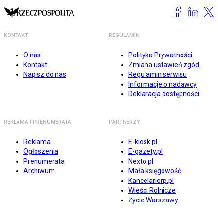
KONTAKT
REGULAMIN
O nas
Polityka Prywatności
Kontakt
Zmiana ustawień zgód
Napisz do nas
Regulamin serwisu
Informacje o nadawcy
Deklaracja dostępności
REKLAMA I PRENUMERATA
PARTNERZY
Reklama
E-kiosk.pl
Ogłoszenia
E-gazety.pl
Prenumerata
Nexto.pl
Archiwum
Mała księgowość
Kancelarierp.pl
Wieści Rolnicze
Życie Warszawy