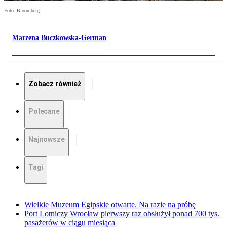
Foto: Bloomberg
Marzena Buczkowska-German
Zobacz również
Polecane
Najnowsze
Tagi
Wielkie Muzeum Egipskie otwarte. Na razie na próbę
Port Lotniczy Wrocław pierwszy raz obsłużył ponad 700 tys.
pasażerów w ciągu miesiąca