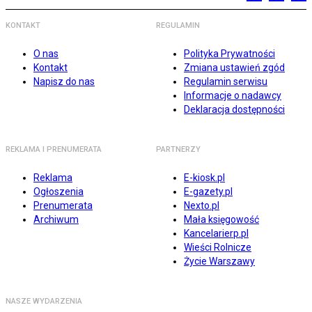
KONTAKT
REGULAMIN
O nas
Polityka Prywatności
Kontakt
Zmiana ustawień zgód
Napisz do nas
Regulamin serwisu
Informacje o nadawcy
Deklaracja dostępności
REKLAMA I PRENUMERATA
PARTNERZY
Reklama
E-kiosk.pl
Ogłoszenia
E-gazety.pl
Prenumerata
Nexto.pl
Archiwum
Mała księgowość
Kancelarierp.pl
Wieści Rolnicze
Życie Warszawy
NASZE WYDARZENIA