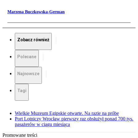
Marzena Buczkowska-German
Zobacz również
Polecane
Najnowsze
Tagi
Wielkie Muzeum Egipskie otwarte. Na razie na próbę
Port Lotniczy Wrocław pierwszy raz obsłużył ponad 700 tys.
pasażerów w ciągu miesiąca
Promowane treści