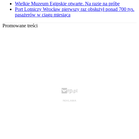
Wielkie Muzeum Egipskie otwarte. Na razie na próbę
Port Lotniczy Wrocław pierwszy raz obsłużył ponad 700 tys.
pasażerów w ciągu miesiąca
Promowane treści