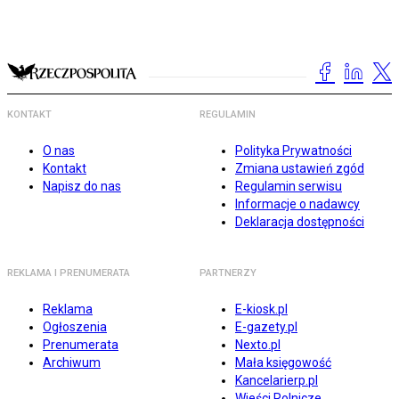
KONTAKT
REGULAMIN
O nas
Polityka Prywatności
Kontakt
Zmiana ustawień zgód
Napisz do nas
Regulamin serwisu
Informacje o nadawcy
Deklaracja dostępności
REKLAMA I PRENUMERATA
PARTNERZY
Reklama
E-kiosk.pl
Ogłoszenia
E-gazety.pl
Prenumerata
Nexto.pl
Archiwum
Mała księgowość
Kancelarierp.pl
Wieści Rolnicze