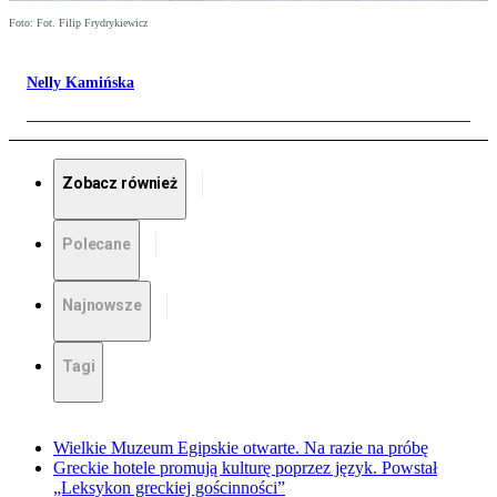
Foto: Fot. Filip Frydrykiewicz
Nelly Kamińska
Zobacz również
Polecane
Najnowsze
Tagi
Wielkie Muzeum Egipskie otwarte. Na razie na próbę
Greckie hotele promują kulturę poprzez język. Powstał
„Leksykon greckiej gościnności”