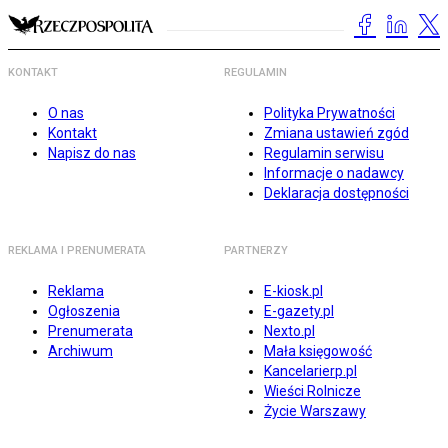
KONTAKT
REGULAMIN
O nas
Polityka Prywatności
Kontakt
Zmiana ustawień zgód
Napisz do nas
Regulamin serwisu
Informacje o nadawcy
Deklaracja dostępności
REKLAMA I PRENUMERATA
PARTNERZY
Reklama
E-kiosk.pl
Ogłoszenia
E-gazety.pl
Prenumerata
Nexto.pl
Archiwum
Mała księgowość
Kancelarierp.pl
Wieści Rolnicze
Życie Warszawy