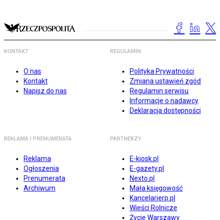
KONTAKT
REGULAMIN
O nas
Polityka Prywatności
Kontakt
Zmiana ustawień zgód
Napisz do nas
Regulamin serwisu
Informacje o nadawcy
Deklaracja dostępności
REKLAMA I PRENUMERATA
PARTNERZY
Reklama
E-kiosk.pl
Ogłoszenia
E-gazety.pl
Prenumerata
Nexto.pl
Archiwum
Mała księgowość
Kancelarierp.pl
Wieści Rolnicze
Życie Warszawy