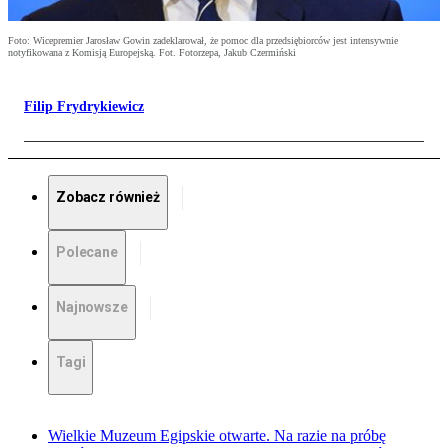
Foto: Wicepremier Jarosław Gowin zadeklarował, że pomoc dla przedsiębiorców jest intensywnie
notyfikowana z Komisją Europejską. Fot. Fotorzepa, Jakub Czermiński
Filip Frydrykiewicz
Zobacz również
Polecane
Najnowsze
Tagi
Wielkie Muzeum Egipskie otwarte. Na razie na próbę