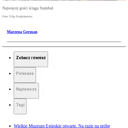
Najwięcej gości ściąga Stambuł
Foto: Filip Frydrykiewicz
Marzena German
Zobacz również
Polecane
Najnowsze
Tagi
Wielkie Muzeum Egipskie otwarte. Na razie na próbę