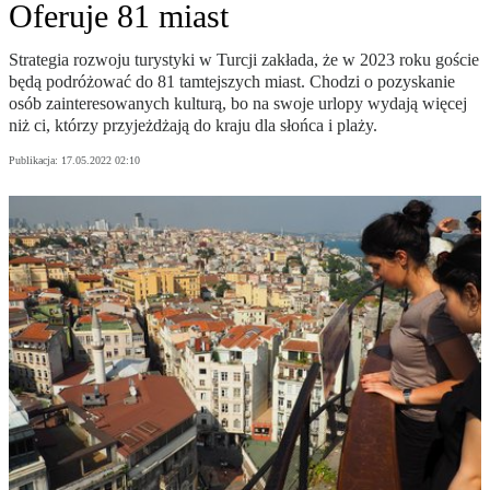
Oferuje 81 miast
Strategia rozwoju turystyki w Turcji zakłada, że w 2023 roku goście
będą podróżować do 81 tamtejszych miast. Chodzi o pozyskanie
osób zainteresowanych kulturą, bo na swoje urlopy wydają więcej
niż ci, którzy przyjeżdżają do kraju dla słońca i plaży.
Publikacja:
17.05.2022 02:10