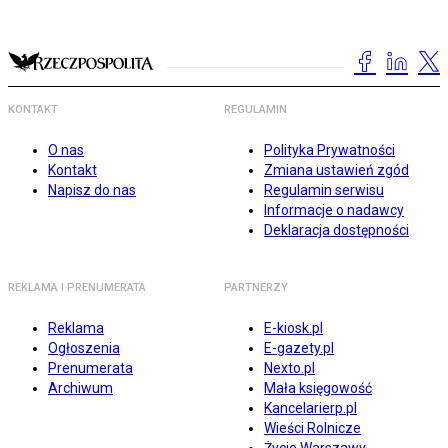
KONTAKT
REGULAMIN
O nas
Polityka Prywatności
Kontakt
Zmiana ustawień zgód
Napisz do nas
Regulamin serwisu
Informacje o nadawcy
Deklaracja dostępności
REKLAMA I PRENUMERATA
PARTNERZY
Reklama
E-kiosk.pl
Ogłoszenia
E-gazety.pl
Prenumerata
Nexto.pl
Archiwum
Mała księgowość
Kancelarierp.pl
Wieści Rolnicze