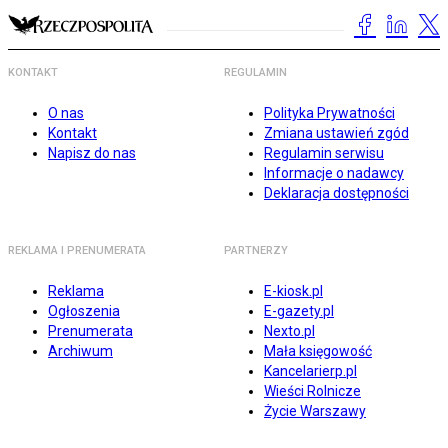
KONTAKT
REGULAMIN
O nas
Polityka Prywatności
Kontakt
Zmiana ustawień zgód
Napisz do nas
Regulamin serwisu
Informacje o nadawcy
Deklaracja dostępności
REKLAMA I PRENUMERATA
PARTNERZY
Reklama
E-kiosk.pl
Ogłoszenia
E-gazety.pl
Prenumerata
Nexto.pl
Archiwum
Mała księgowość
Kancelarierp.pl
Wieści Rolnicze
Życie Warszawy