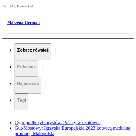
Foto: AFP, Eduardo Leal
Marzena German
Zobacz również
Polecane
Najnowsze
Tagi
Cypr podliczył turystów. Polacy w czołówce
Gut-Mostowy: Igrzyska Europejskie 2023 kotwicą medialną
promocji Małopolski