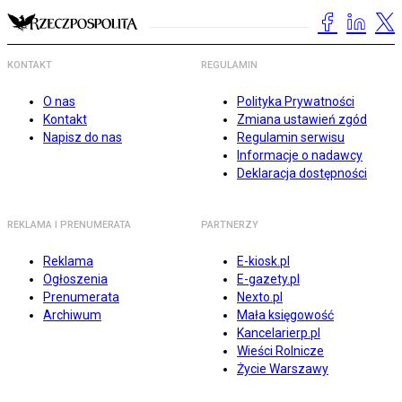
KONTAKT
REGULAMIN
O nas
Polityka Prywatności
Kontakt
Zmiana ustawień zgód
Napisz do nas
Regulamin serwisu
Informacje o nadawcy
Deklaracja dostępności
REKLAMA I PRENUMERATA
PARTNERZY
Reklama
E-kiosk.pl
Ogłoszenia
E-gazety.pl
Prenumerata
Nexto.pl
Archiwum
Mała księgowość
Kancelarierp.pl
Wieści Rolnicze
Życie Warszawy