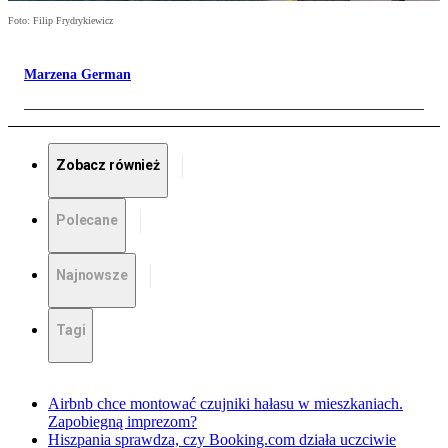
Foto: Filip Frydrykiewicz
Marzena German
Zobacz również
Polecane
Najnowsze
Tagi
Airbnb chce montować czujniki hałasu w mieszkaniach.
Zapobiegną imprezom?
Hiszpania sprawdza, czy Booking.com działa uczciwie