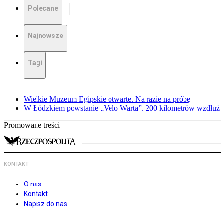
Polecane
Najnowsze
Tagi
Wielkie Muzeum Egipskie otwarte. Na razie na próbę
W Łódzkiem powstanie „Velo Warta”. 200 kilometrów wzdłuż r
Promowane treści
KONTAKT
O nas
Kontakt
Napisz do nas