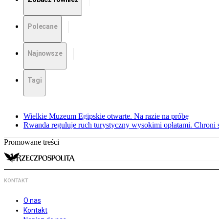
Polecane
Najnowsze
Tagi
Wielkie Muzeum Egipskie otwarte. Na razie na próbę
Rwanda reguluje ruch turystyczny wysokimi opłatami. Chroni 
Promowane treści
KONTAKT
O nas
Kontakt