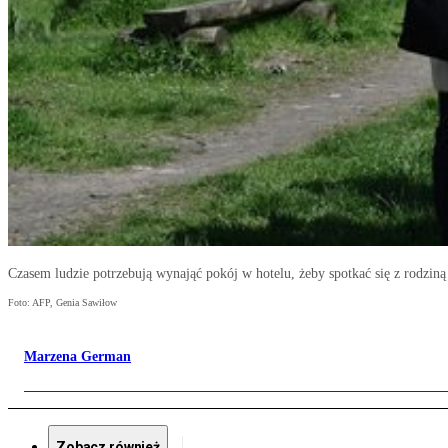
Czasem ludzie potrzebują wynająć pokój w hotelu, żeby spotkać się z rodziną 
Foto: AFP, Genia Sawiłow
Marzena German
Zobacz również