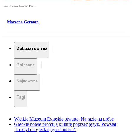
Foto: Vienna Tourism Board
Marzena German
Zobacz również
Polecane
Najnowsze
Tagi
Wielkie Muzeum Egipskie otwarte. Na razie na próbę
Greckie hotele promują kulturę poprzez język. Powstał
„Leksykon greckiej gościnności”