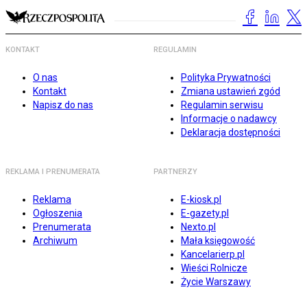
KONTAKT
REGULAMIN
O nas
Polityka Prywatności
Kontakt
Zmiana ustawień zgód
Napisz do nas
Regulamin serwisu
Informacje o nadawcy
Deklaracja dostępności
REKLAMA I PRENUMERATA
PARTNERZY
Reklama
E-kiosk.pl
Ogłoszenia
E-gazety.pl
Prenumerata
Nexto.pl
Archiwum
Mała księgowość
Kancelarierp.pl
Wieści Rolnicze
Życie Warszawy