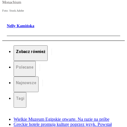
Monachium
Foto: Stock Adobe
Nelly Kamińska
Zobacz również
Polecane
Najnowsze
Tagi
Wielkie Muzeum Egipskie otwarte. Na razie na próbę
Greckie hotele promują kulturę poprzez język. Powstał