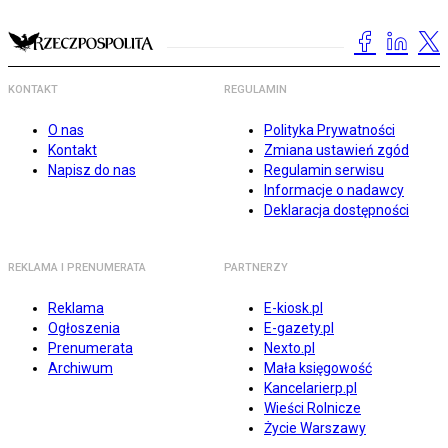
KONTAKT
REGULAMIN
O nas
Polityka Prywatności
Kontakt
Zmiana ustawień zgód
Napisz do nas
Regulamin serwisu
Informacje o nadawcy
Deklaracja dostępności
REKLAMA I PRENUMERATA
PARTNERZY
Reklama
E-kiosk.pl
Ogłoszenia
E-gazety.pl
Prenumerata
Nexto.pl
Archiwum
Mała księgowość
Kancelarierp.pl
Wieści Rolnicze
Życie Warszawy