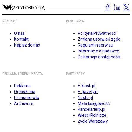
KONTAKT
REGULAMIN
O nas
Polityka Prywatności
Kontakt
Zmiana ustawień zgód
Napisz do nas
Regulamin serwisu
Informacje o nadawcy
Deklaracja dostępności
REKLAMA I PRENUMERATA
PARTNERZY
Reklama
E-kiosk.pl
Ogłoszenia
E-gazety.pl
Prenumerata
Nexto.pl
Archiwum
Mała księgowość
Kancelarierp.pl
Wieści Rolnicze
Życie Warszawy