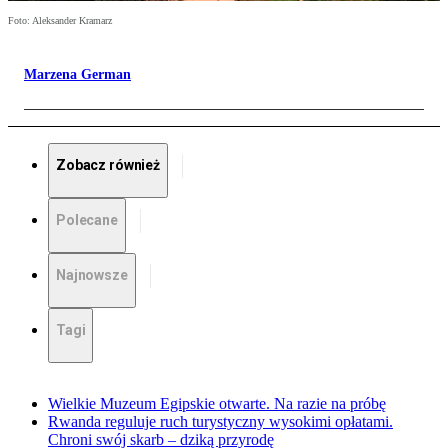
Foto: Aleksander Kramarz
Marzena German
Zobacz również
Polecane
Najnowsze
Tagi
Wielkie Muzeum Egipskie otwarte. Na razie na próbę
Rwanda reguluje ruch turystyczny wysokimi opłatami.
Chroni swój skarb – dziką przyrodę