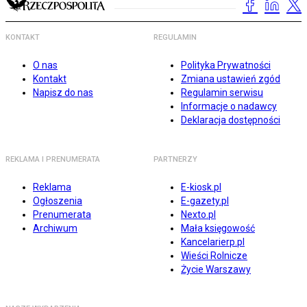
KONTAKT
REGULAMIN
O nas
Polityka Prywatności
Kontakt
Zmiana ustawień zgód
Napisz do nas
Regulamin serwisu
Informacje o nadawcy
Deklaracja dostępności
REKLAMA I PRENUMERATA
PARTNERZY
Reklama
E-kiosk.pl
Ogłoszenia
E-gazety.pl
Prenumerata
Nexto.pl
Archiwum
Mała księgowość
Kancelarierp.pl
Wieści Rolnicze
Życie Warszawy