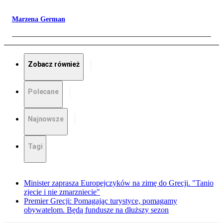
Marzena German
Zobacz również
Polecane
Najnowsze
Tagi
Minister zaprasza Europejczyków na zimę do Grecji. "Tanio
zjecie i nie zmarzniecie"
Premier Grecji: Pomagając turystyce, pomagamy
obywatelom. Będą fundusze na dłuższy sezon