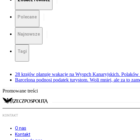
Polecane
Najnowsze
Tagi
28 krajów planuje wakacje na Wyspch Kanaryjskich. Polaków 
Barcelona podnosi podatek turystom. Woli mniej, ale za to zam
Promowane treści
KONTAKT
O nas
Kontakt