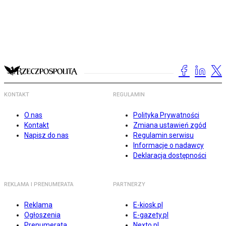
KONTAKT
REGULAMIN
O nas
Polityka Prywatności
Kontakt
Zmiana ustawień zgód
Napisz do nas
Regulamin serwisu
Informacje o nadawcy
Deklaracja dostępności
REKLAMA I PRENUMERATA
PARTNERZY
Reklama
E-kiosk.pl
Ogłoszenia
E-gazety.pl
Prenumerata
Nexto.pl