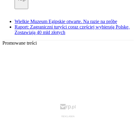
Wielkie Muzeum Egipskie otwarte. Na razie na próbę
Raport: Zagraniczni turyści coraz częściej wybierają Polskę.
Zostawiają 40 mld złotych
Promowane treści