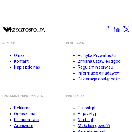
KONTAKT
REGULAMIN
O nas
Polityka Prywatności
Kontakt
Zmiana ustawień zgód
Napisz do nas
Regulamin serwisu
Informacje o nadawcy
Deklaracja dostępności
REKLAMA I PRENUMERATA
PARTNERZY
Reklama
E-kiosk.pl
Ogłoszenia
E-gazety.pl
Prenumerata
Nexto.pl
Archiwum
Mała księgowość
Kancelarierp.pl