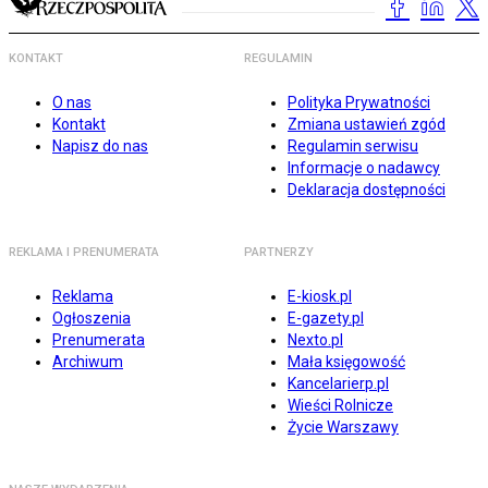
KONTAKT
REGULAMIN
O nas
Polityka Prywatności
Kontakt
Zmiana ustawień zgód
Napisz do nas
Regulamin serwisu
Informacje o nadawcy
Deklaracja dostępności
REKLAMA I PRENUMERATA
PARTNERZY
Reklama
E-kiosk.pl
Ogłoszenia
E-gazety.pl
Prenumerata
Nexto.pl
Archiwum
Mała księgowość
Kancelarierp.pl
Wieści Rolnicze
Życie Warszawy