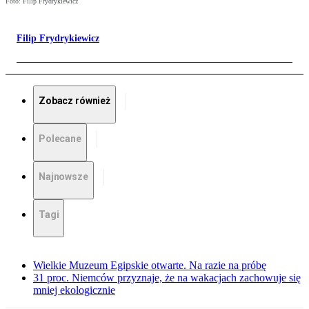
Foto: Filip Frydrykiewicz
Filip Frydrykiewicz
Zobacz również
Polecane
Najnowsze
Tagi
Wielkie Muzeum Egipskie otwarte. Na razie na próbę
31 proc. Niemców przyznaje, że na wakacjach zachowuje się
mniej ekologicznie