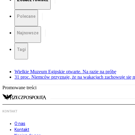
Polecane
Najnowsze
Tagi
Wielkie Muzeum Egipskie otwarte. Na razie na próbę
31 proc. Niemców przyznaje, że na wakacjach zachowuje się m
Promowane treści
KONTAKT
O nas
Kontakt