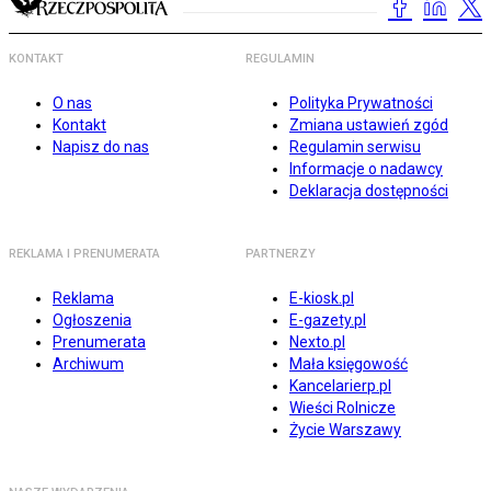
KONTAKT
REGULAMIN
O nas
Polityka Prywatności
Kontakt
Zmiana ustawień zgód
Napisz do nas
Regulamin serwisu
Informacje o nadawcy
Deklaracja dostępności
REKLAMA I PRENUMERATA
PARTNERZY
Reklama
E-kiosk.pl
Ogłoszenia
E-gazety.pl
Prenumerata
Nexto.pl
Archiwum
Mała księgowość
Kancelarierp.pl
Wieści Rolnicze
Życie Warszawy