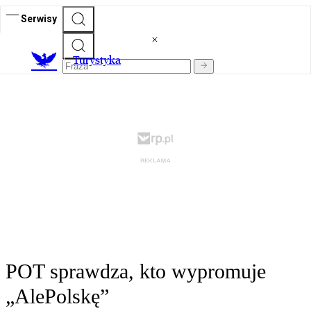
Serwisy
T
urystyka
POT sprawdza, kto wypromuje
„AlePolskę”