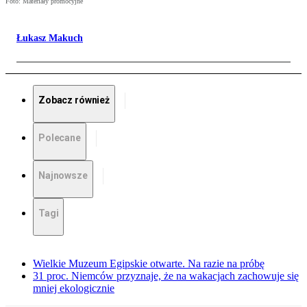
Foto: Materiały promocyjne
Łukasz Makuch
Zobacz również
Polecane
Najnowsze
Tagi
Wielkie Muzeum Egipskie otwarte. Na razie na próbę
31 proc. Niemców przyznaje, że na wakacjach zachowuje się
mniej ekologicznie