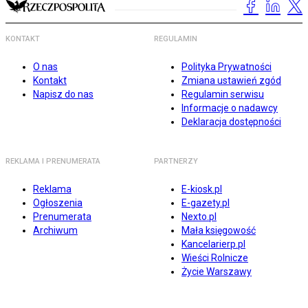
KONTAKT
REGULAMIN
O nas
Polityka Prywatności
Kontakt
Zmiana ustawień zgód
Napisz do nas
Regulamin serwisu
Informacje o nadawcy
Deklaracja dostępności
REKLAMA I PRENUMERATA
PARTNERZY
Reklama
E-kiosk.pl
Ogłoszenia
E-gazety.pl
Prenumerata
Nexto.pl
Archiwum
Mała księgowość
Kancelarierp.pl
Wieści Rolnicze
Życie Warszawy