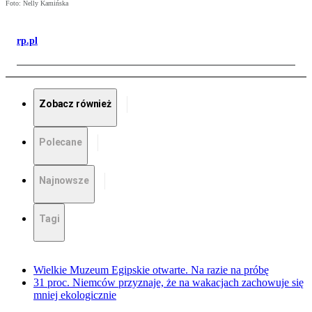
Foto: Nelly Kamińska
rp.pl
Zobacz również
Polecane
Najnowsze
Tagi
Wielkie Muzeum Egipskie otwarte. Na razie na próbę
31 proc. Niemców przyznaje, że na wakacjach zachowuje się
mniej ekologicznie