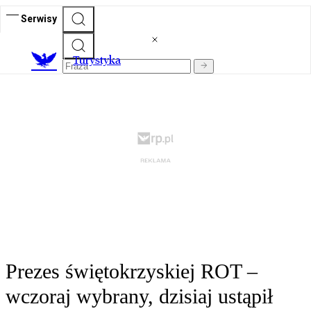
Serwisy
T
urystyka
Prezes świętokrzyskiej ROT –
wczoraj wybrany, dzisiaj ustąpił