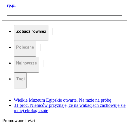
rp.pl
Zobacz również
Polecane
Najnowsze
Tagi
Wielkie Muzeum Egipskie otwarte. Na razie na próbę
31 proc. Niemców przyznaje, że na wakacjach zachowuje się
mniej ekologicznie
Promowane treści