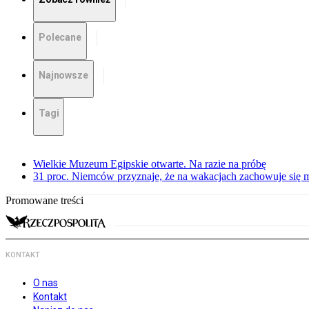
Polecane
Najnowsze
Tagi
Wielkie Muzeum Egipskie otwarte. Na razie na próbę
31 proc. Niemców przyznaje, że na wakacjach zachowuje się m
Promowane treści
KONTAKT
O nas
Kontakt