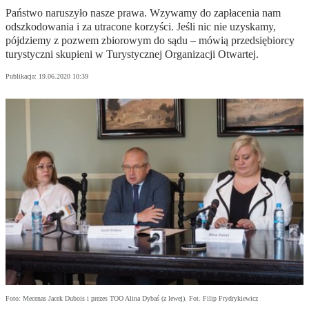
Państwo naruszyło nasze prawa. Wzywamy do zapłacenia nam
odszkodowania i za utracone korzyści. Jeśli nic nie uzyskamy,
pójdziemy z pozwem zbiorowym do sądu – mówią przedsiębiorcy
turystyczni skupieni w Turystycznej Organizacji Otwartej.
Publikacja:
19.06.2020 10:39
Foto: Mecenas Jacek Dubois i prezes TOO Alina Dybaś (z lewej). Fot. Filip Frydrykiewicz