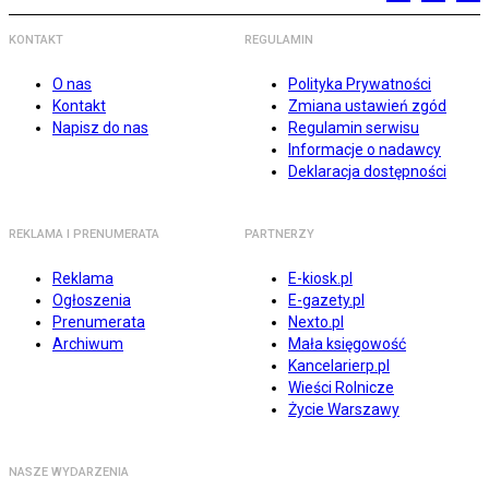
KONTAKT
REGULAMIN
O nas
Polityka Prywatności
Kontakt
Zmiana ustawień zgód
Napisz do nas
Regulamin serwisu
Informacje o nadawcy
Deklaracja dostępności
REKLAMA I PRENUMERATA
PARTNERZY
Reklama
E-kiosk.pl
Ogłoszenia
E-gazety.pl
Prenumerata
Nexto.pl
Archiwum
Mała księgowość
Kancelarierp.pl
Wieści Rolnicze
Życie Warszawy
NASZE WYDARZENIA