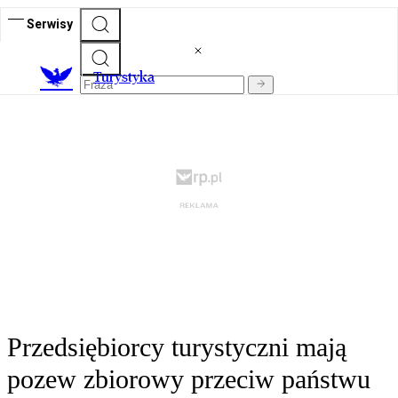
Serwisy
T
urystyka
Przedsiębiorcy turystyczni mają
pozew zbiorowy przeciw państwu