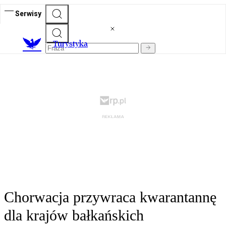
Serwisy
T
urystyka
Chorwacja przywraca kwarantannę
dla krajów bałkańskich