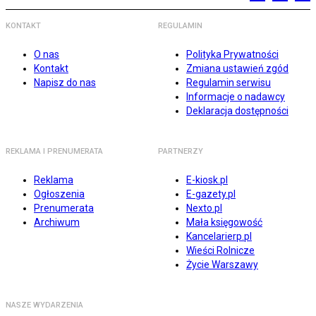
KONTAKT
REGULAMIN
O nas
Polityka Prywatności
Kontakt
Zmiana ustawień zgód
Napisz do nas
Regulamin serwisu
Informacje o nadawcy
Deklaracja dostępności
REKLAMA I PRENUMERATA
PARTNERZY
Reklama
E-kiosk.pl
Ogłoszenia
E-gazety.pl
Prenumerata
Nexto.pl
Archiwum
Mała księgowość
Kancelarierp.pl
Wieści Rolnicze
Życie Warszawy
NASZE WYDARZENIA