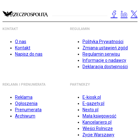
KONTAKT
REGULAMIN
O nas
Polityka Prywatności
Kontakt
Zmiana ustawień zgód
Napisz do nas
Regulamin serwisu
Informacje o nadawcy
Deklaracja dostępności
REKLAMA I PRENUMERATA
PARTNERZY
Reklama
E-kiosk.pl
Ogłoszenia
E-gazety.pl
Prenumerata
Nexto.pl
Archiwum
Mała księgowość
Kancelarierp.pl
Wieści Rolnicze
Życie Warszawy