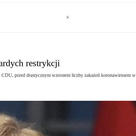
ardych restrykcji
i, CDU, przed drastycznym wzrostem liczby zakażeń koronawirusem w w