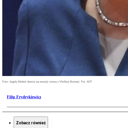
Foto: Angela Merkel obawia się mutacji wirusa z Wielkiej Brytanii. Fot. AFP
Filip Frydrykiewicz
Zobacz również