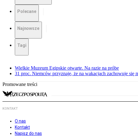
Polecane
Najnowsze
Tagi
Wielkie Muzeum Egipskie otwarte. Na razie na próbę
31 proc. Niemców przyznaje, że na wakacjach zachowuje się m
Promowane treści
KONTAKT
O nas
Kontakt
Napisz do nas