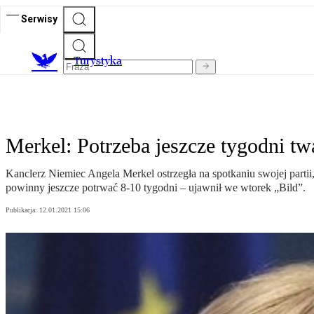
Serwisy
T
urystyka
Merkel: Potrzeba jeszcze tygodni tw
Kanclerz Niemiec Angela Merkel ostrzegła na spotkaniu swojej parti
powinny jeszcze potrwać 8-10 tygodni – ujawnił we wtorek „Bild”.
Publikacja:
12.01.2021 15:06