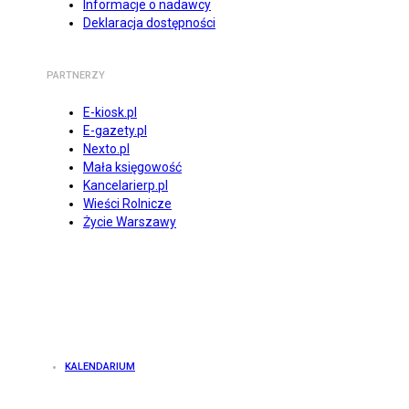
Informacje o nadawcy
Deklaracja dostępności
PARTNERZY
E-kiosk.pl
E-gazety.pl
Nexto.pl
Mała księgowość
Kancelarierp.pl
Wieści Rolnicze
Życie Warszawy
KALENDARIUM