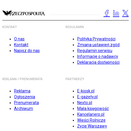
KONTAKT
REGULAMIN
O nas
Polityka Prywatności
Kontakt
Zmiana ustawień zgód
Napisz do nas
Regulamin serwisu
Informacje o nadawcy
Deklaracja dostępności
REKLAMA I PRENUMERATA
PARTNERZY
Reklama
E-kiosk.pl
Ogłoszenia
E-gazety.pl
Prenumerata
Nexto.pl
Archiwum
Mała księgowość
Kancelarierp.pl
Wieści Rolnicze
Życie Warszawy