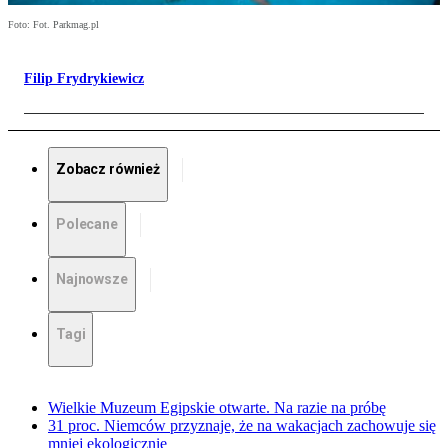
Foto: Fot. Parkmag.pl
Filip Frydrykiewicz
Zobacz również
Polecane
Najnowsze
Tagi
Wielkie Muzeum Egipskie otwarte. Na razie na próbę
31 proc. Niemców przyznaje, że na wakacjach zachowuje się
mniej ekologicznie