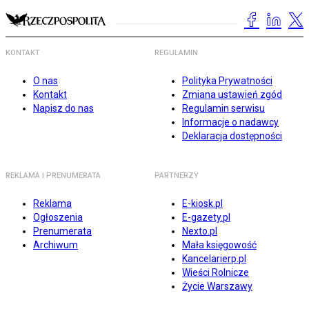
KONTAKT
REGULAMIN
O nas
Polityka Prywatności
Kontakt
Zmiana ustawień zgód
Napisz do nas
Regulamin serwisu
Informacje o nadawcy
Deklaracja dostępności
REKLAMA I PRENUMERATA
PARTNERZY
Reklama
E-kiosk.pl
Ogłoszenia
E-gazety.pl
Prenumerata
Nexto.pl
Archiwum
Mała księgowość
Kancelarierp.pl
Wieści Rolnicze
Życie Warszawy