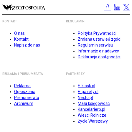
KONTAKT
REGULAMIN
O nas
Polityka Prywatności
Kontakt
Zmiana ustawień zgód
Napisz do nas
Regulamin serwisu
Informacje o nadawcy
Deklaracja dostępności
REKLAMA I PRENUMERATA
PARTNERZY
Reklama
E-kiosk.pl
Ogłoszenia
E-gazety.pl
Prenumerata
Nexto.pl
Archiwum
Mała księgowość
Kancelarierp.pl
Wieści Rolnicze
Życie Warszawy