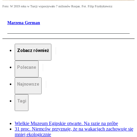
Foto: W 2019 roku w Turcji wypoczywało 7 milionów Rosjan. Fot. Filip Frydrykiewicz
Marzena German
Zobacz również
Polecane
Najnowsze
Tagi
Wielkie Muzeum Egipskie otwarte. Na razie na próbę
31 proc. Niemców przyznaje, że na wakacjach zachowuje się
mniej ekologicznie