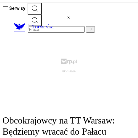
Serwisy
T
urystyka
Obcokrajowcy na TT Warsaw:
Będziemy wracać do Pałacu