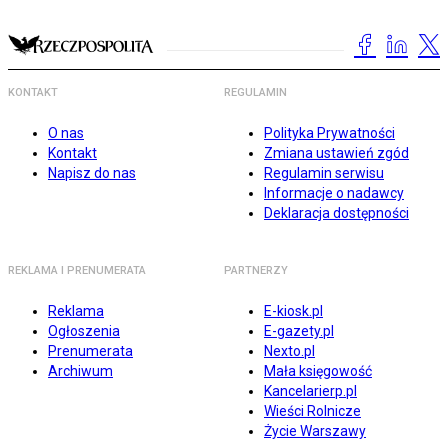
KONTAKT
REGULAMIN
O nas
Polityka Prywatności
Kontakt
Zmiana ustawień zgód
Napisz do nas
Regulamin serwisu
Informacje o nadawcy
Deklaracja dostępności
REKLAMA I PRENUMERATA
PARTNERZY
Reklama
E-kiosk.pl
Ogłoszenia
E-gazety.pl
Prenumerata
Nexto.pl
Archiwum
Mała księgowość
Kancelarierp.pl
Wieści Rolnicze
Życie Warszawy