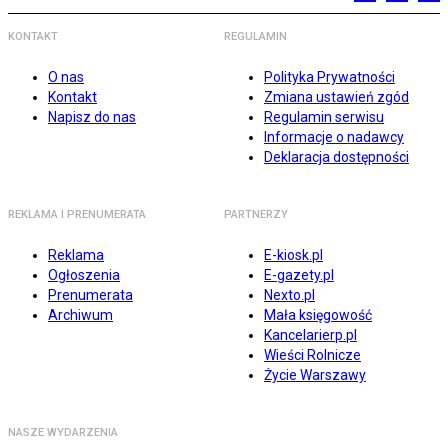
KONTAKT
REGULAMIN
O nas
Polityka Prywatności
Kontakt
Zmiana ustawień zgód
Napisz do nas
Regulamin serwisu
Informacje o nadawcy
Deklaracja dostępności
REKLAMA I PRENUMERATA
PARTNERZY
Reklama
E-kiosk.pl
Ogłoszenia
E-gazety.pl
Prenumerata
Nexto.pl
Archiwum
Mała księgowość
Kancelarierp.pl
Wieści Rolnicze
Życie Warszawy
NASZE WYDARZENIA