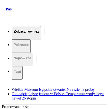
PAP
Zobacz również
Polecane
Najnowsze
Tagi
Wielkie Muzeum Egipskie otwarte. Na razie na próbę
Oto najcieplejsze jeziora w Polsce. Temperatura wody sięga
nawet 26 stopni
Promowane treści