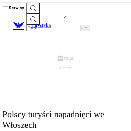
Serwisy
T
urystyka
Polscy turyści napadnięci we
Włoszech