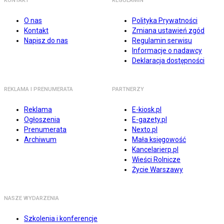
KONTAKT
REGULAMIN
O nas
Polityka Prywatności
Kontakt
Zmiana ustawień zgód
Napisz do nas
Regulamin serwisu
Informacje o nadawcy
Deklaracja dostępności
REKLAMA I PRENUMERATA
PARTNERZY
Reklama
E-kiosk.pl
Ogłoszenia
E-gazety.pl
Prenumerata
Nexto.pl
Archiwum
Mała księgowość
Kancelarierp.pl
Wieści Rolnicze
Życie Warszawy
NASZE WYDARZENIA
Szkolenia i konferencje