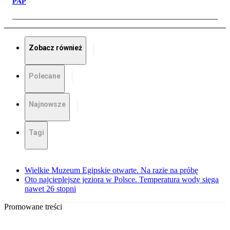
PAP
Zobacz również
Polecane
Najnowsze
Tagi
Wielkie Muzeum Egipskie otwarte. Na razie na próbę
Oto najcieplejsze jeziora w Polsce. Temperatura wody sięga
nawet 26 stopni
Promowane treści