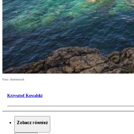
Foto: shutterstock
Krzysztof Kowalski
Zobacz również