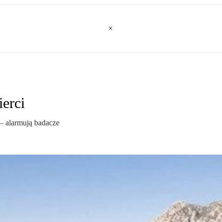
erci
– alarmują badacze