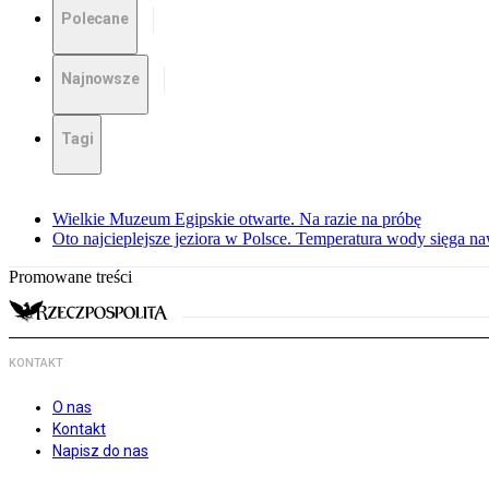
Polecane
Najnowsze
Tagi
Wielkie Muzeum Egipskie otwarte. Na razie na próbę
Oto najcieplejsze jeziora w Polsce. Temperatura wody sięga na
Promowane treści
KONTAKT
O nas
Kontakt
Napisz do nas