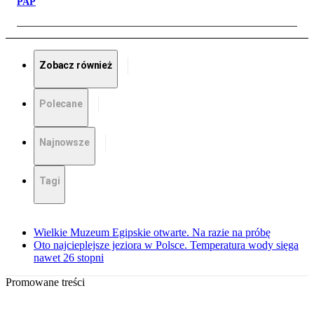
PAP
Zobacz również
Polecane
Najnowsze
Tagi
Wielkie Muzeum Egipskie otwarte. Na razie na próbę
Oto najcieplejsze jeziora w Polsce. Temperatura wody sięga
nawet 26 stopni
Promowane treści