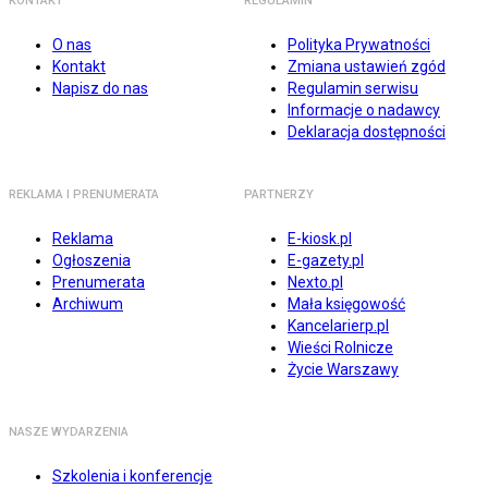
KONTAKT
REGULAMIN
O nas
Polityka Prywatności
Kontakt
Zmiana ustawień zgód
Napisz do nas
Regulamin serwisu
Informacje o nadawcy
Deklaracja dostępności
REKLAMA I PRENUMERATA
PARTNERZY
Reklama
E-kiosk.pl
Ogłoszenia
E-gazety.pl
Prenumerata
Nexto.pl
Archiwum
Mała księgowość
Kancelarierp.pl
Wieści Rolnicze
Życie Warszawy
NASZE WYDARZENIA
Szkolenia i konferencje