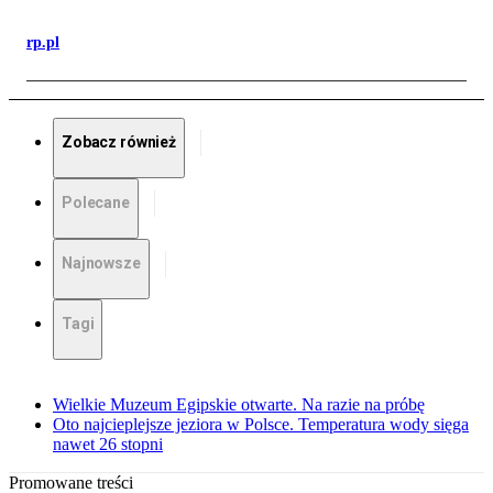
rp.pl
Zobacz również
Polecane
Najnowsze
Tagi
Wielkie Muzeum Egipskie otwarte. Na razie na próbę
Oto najcieplejsze jeziora w Polsce. Temperatura wody sięga
nawet 26 stopni
Promowane treści