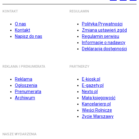
KONTAKT
REGULAMIN
O nas
Polityka Prywatności
Kontakt
Zmiana ustawień zgód
Napisz do nas
Regulamin serwisu
Informacje o nadawcy
Deklaracja dostępności
REKLAMA I PRENUMERATA
PARTNERZY
Reklama
E-kiosk.pl
Ogłoszenia
E-gazety.pl
Prenumerata
Nexto.pl
Archiwum
Mała księgowość
Kancelarierp.pl
Wieści Rolnicze
Życie Warszawy
NASZE WYDARZENIA