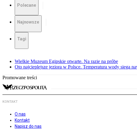
Polecane
Najnowsze
Tagi
Wielkie Muzeum Egipskie otwarte. Na razie na próbę
Oto najcieplejsze jeziora w Polsce. Temperatura wody sięga na
Promowane treści
KONTAKT
O nas
Kontakt
Napisz do nas