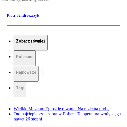
Foto: Fotorzepa, Rafał Guz rg Rafał Guz
Piotr Jendroszczyk
Zobacz również
Polecane
Najnowsze
Tagi
Wielkie Muzeum Egipskie otwarte. Na razie na próbę
Oto najcieplejsze jeziora w Polsce. Temperatura wody sięga
nawet 26 stopni