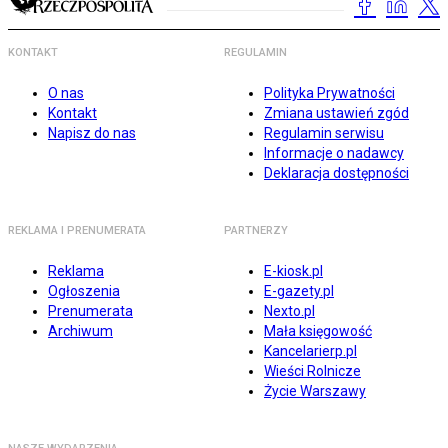
KONTAKT
REGULAMIN
O nas
Polityka Prywatności
Kontakt
Zmiana ustawień zgód
Napisz do nas
Regulamin serwisu
Informacje o nadawcy
Deklaracja dostępności
REKLAMA I PRENUMERATA
PARTNERZY
Reklama
E-kiosk.pl
Ogłoszenia
E-gazety.pl
Prenumerata
Nexto.pl
Archiwum
Mała księgowość
Kancelarierp.pl
Wieści Rolnicze
Życie Warszawy