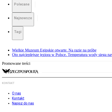
Polecane
Najnowsze
Tagi
Wielkie Muzeum Egipskie otwarte. Na razie na próbę
Oto najcieplejsze jeziora w Polsce. Temperatura wody sięga na
Promowane treści
KONTAKT
O nas
Kontakt
Napisz do nas