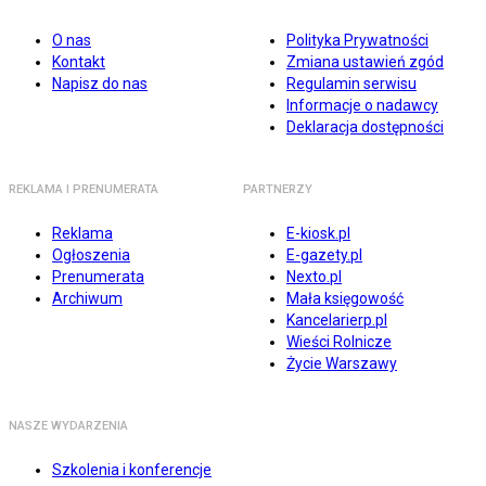
O nas
Polityka Prywatności
Kontakt
Zmiana ustawień zgód
Napisz do nas
Regulamin serwisu
Informacje o nadawcy
Deklaracja dostępności
REKLAMA I PRENUMERATA
PARTNERZY
Reklama
E-kiosk.pl
Ogłoszenia
E-gazety.pl
Prenumerata
Nexto.pl
Archiwum
Mała księgowość
Kancelarierp.pl
Wieści Rolnicze
Życie Warszawy
NASZE WYDARZENIA
Szkolenia i konferencje