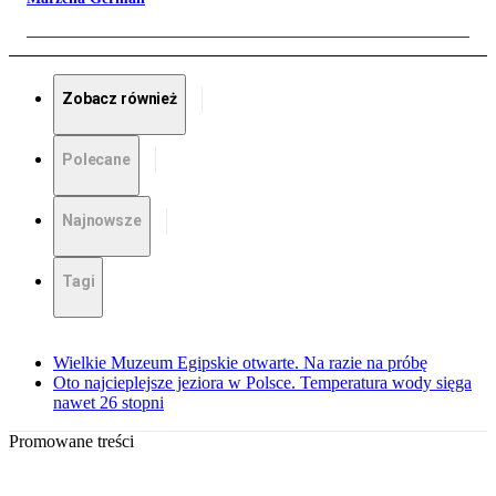
Zobacz również
Polecane
Najnowsze
Tagi
Wielkie Muzeum Egipskie otwarte. Na razie na próbę
Oto najcieplejsze jeziora w Polsce. Temperatura wody sięga
nawet 26 stopni
Promowane treści