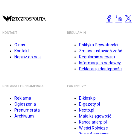
KONTAKT
REGULAMIN
O nas
Polityka Prywatności
Kontakt
Zmiana ustawień zgód
Napisz do nas
Regulamin serwisu
Informacje o nadawcy
Deklaracja dostępności
REKLAMA I PRENUMERATA
PARTNERZY
Reklama
E-kiosk.pl
Ogłoszenia
E-gazety.pl
Prenumerata
Nexto.pl
Archiwum
Mała księgowość
Kancelarierp.pl
Wieści Rolnicze