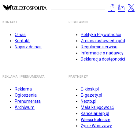
KONTAKT
REGULAMIN
O nas
Polityka Prywatności
Kontakt
Zmiana ustawień zgód
Napisz do nas
Regulamin serwisu
Informacje o nadawcy
Deklaracja dostępności
REKLAMA I PRENUMERATA
PARTNERZY
Reklama
E-kiosk.pl
Ogłoszenia
E-gazety.pl
Prenumerata
Nexto.pl
Archiwum
Mała księgowość
Kancelarierp.pl
Wieści Rolnicze
Życie Warszawy