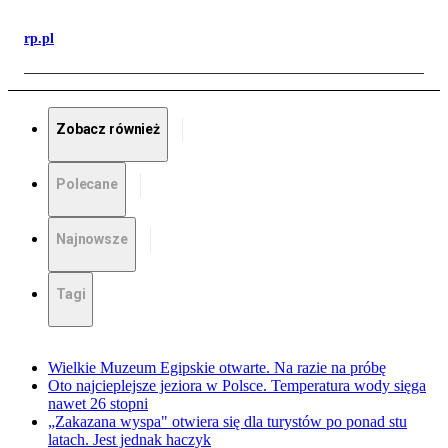
rp.pl
Zobacz również
Polecane
Najnowsze
Tagi
Wielkie Muzeum Egipskie otwarte. Na razie na próbę
Oto najcieplejsze jeziora w Polsce. Temperatura wody sięga
nawet 26 stopni
„Zakazana wyspa" otwiera się dla turystów po ponad stu
latach. Jest jednak haczyk