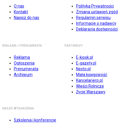
O nas
Polityka Prywatności
Kontakt
Zmiana ustawień zgód
Napisz do nas
Regulamin serwisu
Informacje o nadawcy
Deklaracja dostępności
REKLAMA I PRENUMERATA
PARTNERZY
Reklama
E-kiosk.pl
Ogłoszenia
E-gazety.pl
Prenumerata
Nexto.pl
Archiwum
Mała księgowość
Kancelarierp.pl
Wieści Rolnicze
Życie Warszawy
NASZE WYDARZENIA
Szkolenia i konferencje