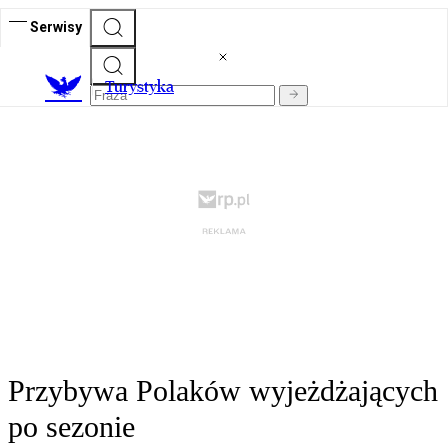
Serwisy
T
urystyka
Przybywa Polaków wyjeżdżających
po sezonie